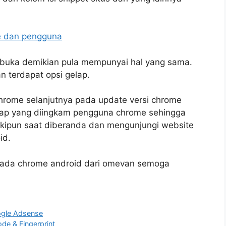
e dan pengguna
dibuka demikian pula mempunyai hal yang sama.
n terdapat opsi gelap.
rome selanjutnya pada update versi chrome
lap yang diingkam pengguna chrome sehingga
kipun saat diberanda dan mengunjungi website
id.
pada chrome android dari omevan semoga
ogle Adsense
de & Fingerprint