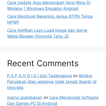
Cara Update Atau Menambah Versi Wine Di
Winlator | Windows Emulator Android
Cara Membuat Rekening Jenius BTPN Tanpa
NPWP
Cara Aktifkan Lazy Load Image dan Serve
Webp Blogger Otomatis Tanp JS
Recent Comments
P A P A H Q I Q I dari Tasikmalaya
on
Berikut
Penyebab iklan adsense tidak tampil (blank) di
blog kita
marno prambanan
on
Cara Menginstal Software
Dan Games PC Di Android