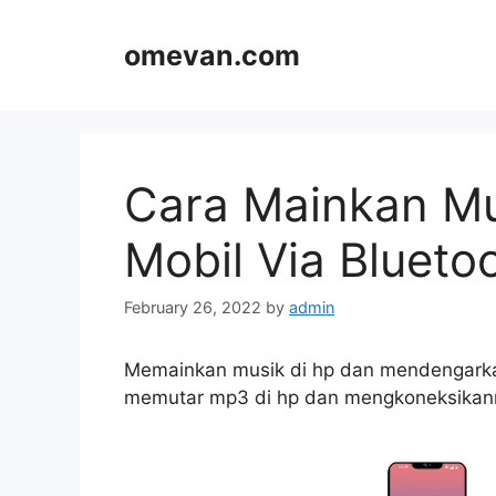
Skip
to
omevan.com
content
Cara Mainkan Mu
Mobil Via Blueto
February 26, 2022
by
admin
Memainkan musik di hp dan mendengarkann
memutar mp3 di hp dan mengkoneksikanny