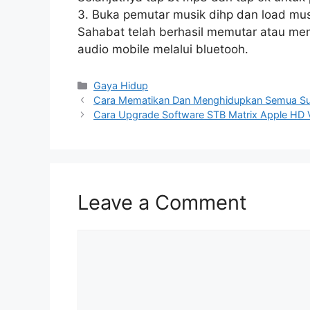
3. Buka pemutar musik dihp dan load mus
Sahabat telah berhasil memutar atau m
audio mobile melalui bluetooh.
Categories
Gaya Hidup
Cara Mematikan Dan Menghidupkan Semua Su
Cara Upgrade Software STB Matrix Apple HD V
Leave a Comment
Comment