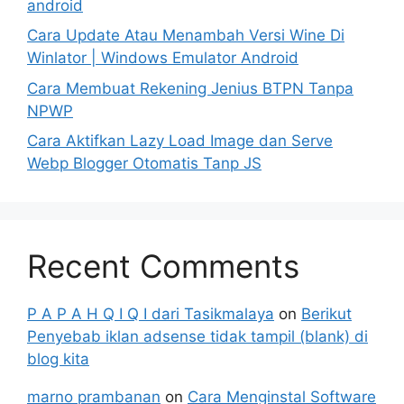
android
Cara Update Atau Menambah Versi Wine Di
Winlator | Windows Emulator Android
Cara Membuat Rekening Jenius BTPN Tanpa
NPWP
Cara Aktifkan Lazy Load Image dan Serve
Webp Blogger Otomatis Tanp JS
Recent Comments
P A P A H Q I Q I dari Tasikmalaya
on
Berikut
Penyebab iklan adsense tidak tampil (blank) di
blog kita
marno prambanan
on
Cara Menginstal Software