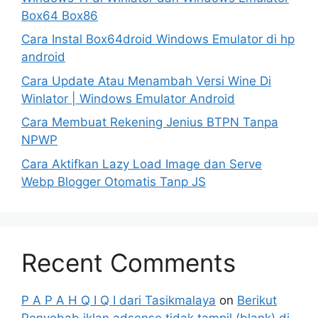
Box64 Box86
Cara Instal Box64droid Windows Emulator di hp
android
Cara Update Atau Menambah Versi Wine Di
Winlator | Windows Emulator Android
Cara Membuat Rekening Jenius BTPN Tanpa
NPWP
Cara Aktifkan Lazy Load Image dan Serve
Webp Blogger Otomatis Tanp JS
Recent Comments
P A P A H Q I Q I dari Tasikmalaya
on
Berikut
Penyebab iklan adsense tidak tampil (blank) di