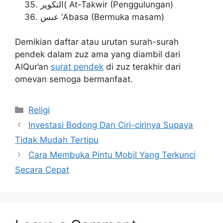
التكوير( At-Takwir (Penggulungan)
عبس ‘Abasa (Bermuka masam)
Demikian daftar atau urutan surah-surah
pendek dalam zuz ama yang diambil dari
AlQur’an
surat pendek
di zuz terakhir dari
omevan semoga bermanfaat.
Categories
Religi
Investasi Bodong Dan Ciri-cirinya Supaya
Tidak Mudah Tertipu
Cara Membuka Pintu Mobil Yang Terkunci
Secara Cepat