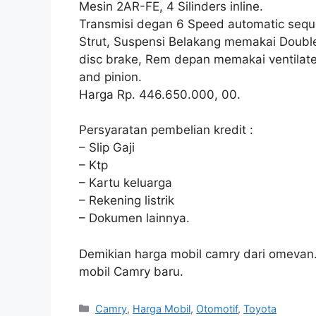
Mesin 2AR-FE, 4 Silinders inline.
Transmisi degan 6 Speed automatic seq
Strut, Suspensi Belakang memakai Doub
disc brake, Rem depan memakai ventilat
and pinion.
Harga Rp. 446.650.000, 00.
Persyaratan pembelian kredit :
– Slip Gaji
– Ktp
– Kartu keluarga
– Rekening listrik
– Dokumen lainnya.
Demikian harga mobil camry dari omeva
mobil Camry baru.
Categories
Camry
,
Harga Mobil
,
Otomotif
,
Toyota