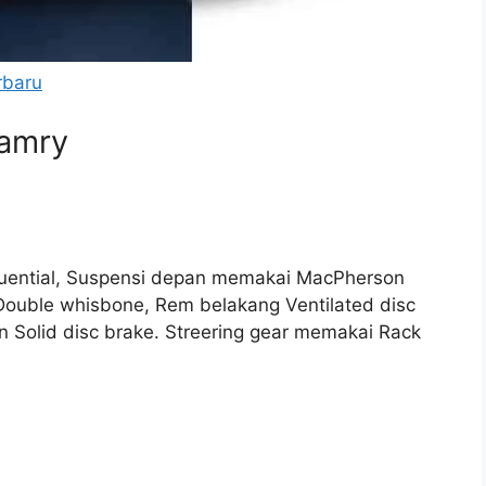
rbaru
Camry
quential, Suspensi depan memakai MacPherson
Double whisbone, Rem belakang Ventilated disc
 Solid disc brake. Streering gear memakai Rack