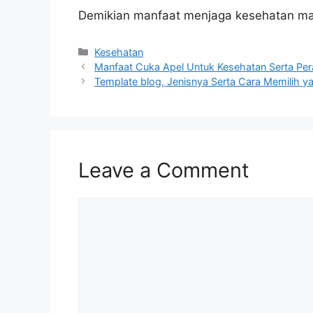
Demikian manfaat menjaga kesehatan ma
Categories
Kesehatan
Manfaat Cuka Apel Untuk Kesehatan Serta Per
Template blog, Jenisnya Serta Cara Memilih 
Leave a Comment
Comment