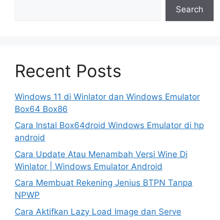
Search
Recent Posts
Windows 11 di Winlator dan Windows Emulator
Box64 Box86
Cara Instal Box64droid Windows Emulator di hp
android
Cara Update Atau Menambah Versi Wine Di
Winlator | Windows Emulator Android
Cara Membuat Rekening Jenius BTPN Tanpa
NPWP
Cara Aktifkan Lazy Load Image dan Serve