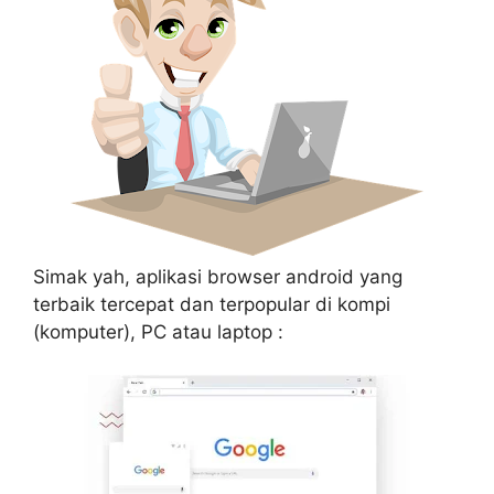
Simak yah, aplikasi browser android yang
terbaik tercepat dan terpopular di kompi
(komputer), PC atau laptop :