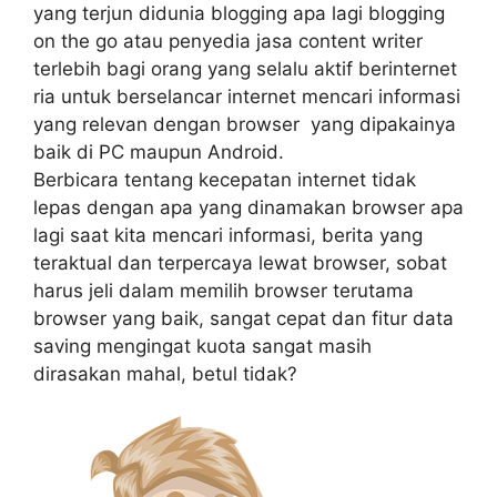
yang terjun didunia blogging apa lagi blogging
on the go atau penyedia jasa content writer
terlebih bagi orang yang selalu aktif berinternet
ria untuk berselancar internet mencari informasi
yang relevan dengan browser yang dipakainya
baik di PC maupun Android.
Berbicara tentang kecepatan internet tidak
lepas dengan apa yang dinamakan browser apa
lagi saat kita mencari informasi, berita yang
teraktual dan terpercaya lewat browser, sobat
harus jeli dalam memilih browser terutama
browser yang baik, sangat cepat dan fitur data
saving mengingat kuota sangat masih
dirasakan mahal, betul tidak?