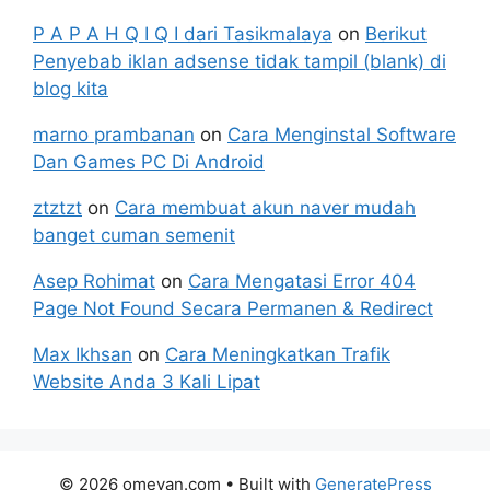
P A P A H Q I Q I dari Tasikmalaya
on
Berikut
Penyebab iklan adsense tidak tampil (blank) di
blog kita
marno prambanan
on
Cara Menginstal Software
Dan Games PC Di Android
ztztzt
on
Cara membuat akun naver mudah
banget cuman semenit
Asep Rohimat
on
Cara Mengatasi Error 404
Page Not Found Secara Permanen & Redirect
Max Ikhsan
on
Cara Meningkatkan Trafik
Website Anda 3 Kali Lipat
© 2026 omevan.com
• Built with
GeneratePress